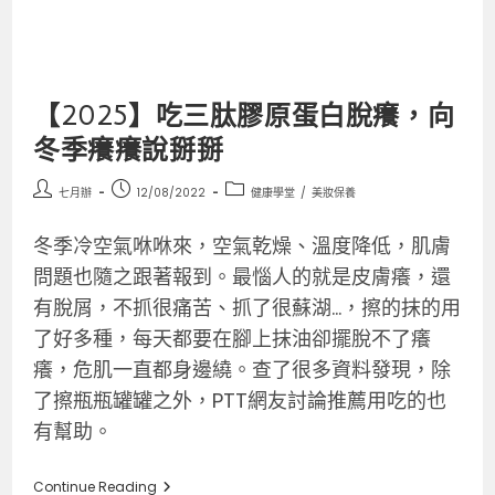
【2025】吃三肽膠原蛋白脫癢，向
冬季癢癢說掰掰
七月辦
12/08/2022
健康學堂
/
美妝保養
冬季冷空氣咻咻來，空氣乾燥、溫度降低，肌膚
問題也隨之跟著報到。最惱人的就是皮膚癢，還
有脫屑，不抓很痛苦、抓了很蘇湖…，擦的抹的用
了好多種，每天都要在腳上抹油卻擺脫不了癢
癢，危肌一直都身邊繞。查了很多資料發現，除
了擦瓶瓶罐罐之外，PTT網友討論推薦用吃的也
有幫助。
Continue Reading