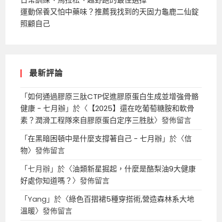
運動保養又怕中藥味？推薦我找到的天固力龜鹿二仙錠
照顧自己
最新評論
「
如何通過膠原三肽CTP促進膠原蛋白生成並增強骨骼
健康 - 七月辦
」於〈
【2025】還在吃葡萄糖胺和軟骨
素？潤滑工程隊來自膠原蛋白定序三胜肽
〉發佈留言
「
在黑暗困頓中是什麼支撐著自己 - 七月辦
」於〈
信
物
〉發佈留言
「
七月辦
」於〈
油類新星掘起，什麼是酪梨油9大健康
好處你知道嗎？
〉發佈留言
「
Yang
」於〈
綠色百摺裙5種穿搭術,營造森林系大地
溫暖
〉發佈留言