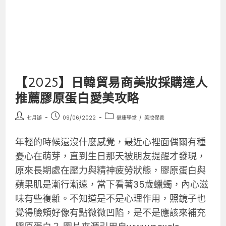
【2025】日韓貿易商美妝採購達人
推薦膠原蛋白愛美攻略
七月辦
09/06/2022
健康學堂
/
美妝保養
年輕的時候還沒什麼感覺，最近心裡面偶爾有種
憂心在萌芽，直到生日那天被朋友提醒才發現，
原來長期處在壓力與精神疲勞狀態，膠原蛋白與
蘋果肌是漸行漸遠，當下看著35歲蠟蠋，內心滋
味有些複雜。不知道是不是心理作用，照鏡子也
覺得臉頰好像有點微微凹陷，是不是應該來補充