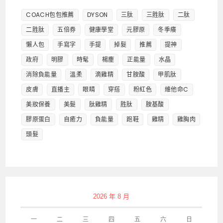
COACH包包推薦
DYSON
三肽
三胜肽
二肽
二胜肽
五倍券
健康學堂
元膠原
冬季癢
懶人包
手寫字
手提
掉髮
推薦
提神
政府
明膠
時髦
楊塵
正能量
水晶
消除負能量
溫柔
滴雞精
甘胺酸
甲肌肽
皮膚
直播主
眼睛
穿搭
粉紅色
維他命C
美妝保養
美髮
肽雞精
胜肽
胺基酸
膠原蛋白
自癒力
負能量
跑鞋
雞精
雞胸肉
頭髮
2026 年 8 月
一
二
三
四
五
六
日