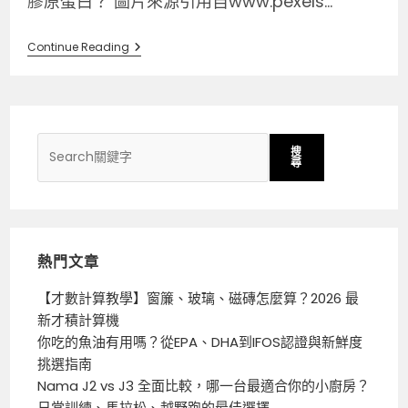
膠原蛋白？ 圖片來源引用自www.pexels...
Continue Reading
搜
尋
熱門文章
【才數計算教學】窗簾、玻璃、磁磚怎麼算？2026 最
新才積計算機
你吃的魚油有用嗎？從EPA、DHA到IFOS認證與新鮮度
挑選指南
Nama J2 vs J3 全面比較，哪一台最適合你的小廚房？
日常訓練、馬拉松、越野跑的最佳選擇