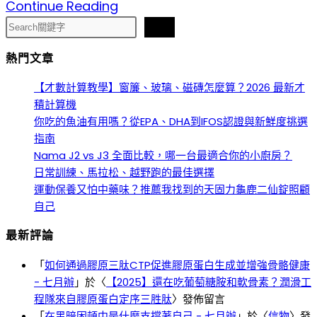
一
Continue Reading
成
搜
萬
搜尋
皮
尋
初
熱門文章
就
能
【才數計算教學】窗簾、玻璃、磁磚怎麼算？2026 最新才
擁
積計算機
你吃的魚油有用嗎？從EPA、DHA到IFOS認證與新鮮度挑選
有
指南
的
Nama J2 vs J3 全面比較，哪一台最適合你的小廚房？
平
日常訓練、馬拉松、越野跑的最佳選擇
價
運動保養又怕中藥味？推薦我找到的天固力龜鹿二仙錠照顧
精
自己
品！
最新評論
2022
最
「
如何通過膠原三肽CTP促進膠原蛋白生成並增強骨骼健康
新
- 七月辦
」於〈
【2025】還在吃葡萄糖胺和軟骨素？潤滑工
程隊來自膠原蛋白定序三胜肽
〉發佈留言
「Coach
「
在黑暗困頓中是什麼支撐著自己 - 七月辦
」於〈
信物
〉發