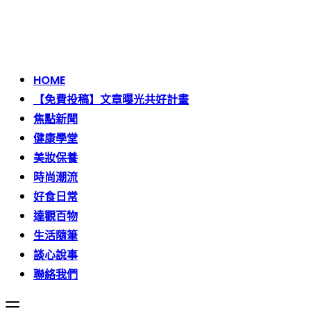
Skip
to
content
HOME
【免費投稿】文章曝光共好計畫
焦點新聞
健康學堂
美妝保養
時尚潮流
好食日常
達觀百物
生活隨筆
談心說事
聯絡我們