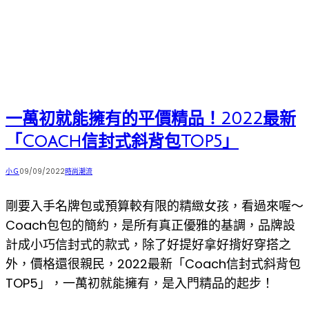
真
皮
包
包/
錢
包/
一萬初就能擁有的平價精品！2022最新
皮
「Coach信封式斜背包TOP5」
鞋/
皮
Post
Post
Post
小Ｇ
09/09/2022
時尚潮流
author:
published:
category:
衣，
剛要入手名牌包或預算較有限的精緻女孩，看過來喔～
避
Coach包包的簡約，是所有真正優雅的基調，品牌設
免
計成小巧信封式的款式，除了好提好拿好揹好穿搭之
買
外，價格還很親民，2022最新「Coach信封式斜背包
到
TOP5」，一萬初就能擁有，是入門精品的起步！
假
合