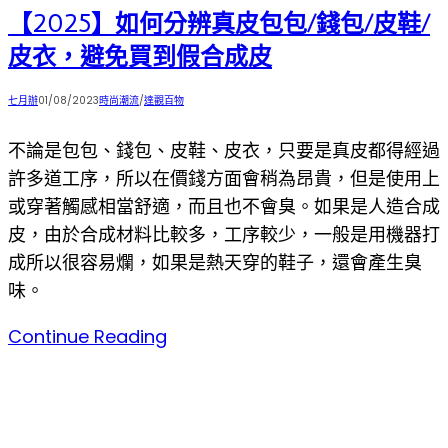
【2025】如何分辨真皮包包/錢包/皮鞋/
皮衣，避免買到假合成皮
Post
Post
Post
七月辦
01/08/2023
時尚潮流
/
達觀百物
author:
published:
category:
不論是包包、錢包、皮鞋、皮衣，只要是真皮都得經過
許多道工序，所以在價錢方面會稍為昂貴，但是使用上
或穿著觸感相當舒適，而且也不會臭。如果是人造合成
皮，由於合成材料比較多，工序較少，一般是用機器打
成所以很容易爛，如果是熱天穿的鞋子，還會產生臭
味。
【2025】
Continue Reading
如
何
分
辨