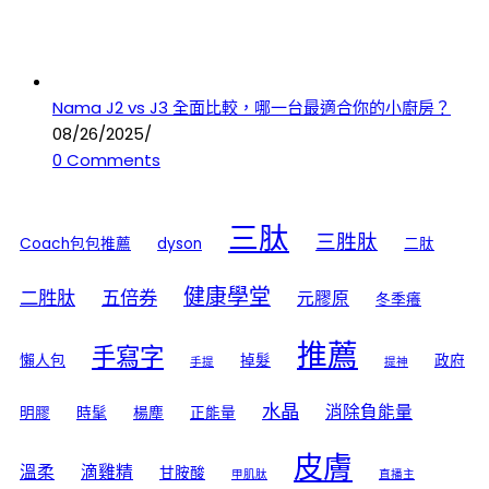
Nama J2 vs J3 全面比較，哪一台最適合你的小廚房？
08/26/2025
/
0 Comments
三肽
三胜肽
Coach包包推薦
dyson
二肽
健康學堂
二胜肽
五倍券
元膠原
冬季癢
推薦
手寫字
懶人包
掉髮
政府
手提
提神
水晶
消除負能量
明膠
時髦
楊塵
正能量
皮膚
溫柔
滴雞精
甘胺酸
甲肌肽
直播主