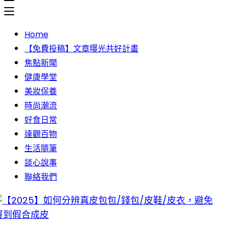
Toggle
the
Home
button
【免費投稿】文章曝光共好計畫
to
焦點新聞
expand
健康學堂
or
美妝保養
collapse
時尚潮流
the
好食日常
Menu
達觀百物
生活隨筆
談心說事
聯絡我們