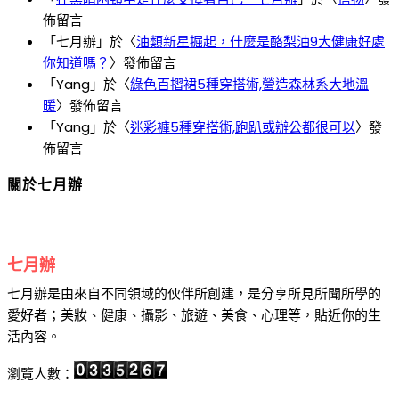
信
佈留言
封
「
七月辦
」於〈
油類新星掘起，什麼是酪梨油9大健康好處
式
你知道嗎？
〉發佈留言
斜
「
Yang
」於〈
綠色百摺裙5種穿搭術,營造森林系大地溫
背
暖
〉發佈留言
「
Yang
」於〈
迷彩褲5種穿搭術,跑趴或辦公都很可以
〉發
包
佈留言
TOP5」
關於七月辦
七月辦
七月辦是由來自不同領域的伙伴所創建，是分享所見所聞所學的
愛好者；美妝、健康、攝影、旅遊、美食、心理等，貼近你的生
活內容。
瀏覽人數：