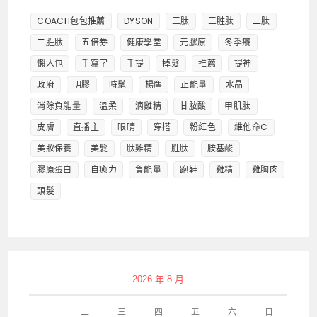
COACH包包推薦
DYSON
三肽
三胜肽
二肽
二胜肽
五倍券
健康學堂
元膠原
冬季癢
懶人包
手寫字
手提
掉髮
推薦
提神
政府
明膠
時髦
楊塵
正能量
水晶
消除負能量
溫柔
滴雞精
甘胺酸
甲肌肽
皮膚
直播主
眼睛
穿搭
粉紅色
維他命C
美妝保養
美髮
肽雞精
胜肽
胺基酸
膠原蛋白
自癒力
負能量
跑鞋
雞精
雞胸肉
頭髮
2026 年 8 月
一
二
三
四
五
六
日