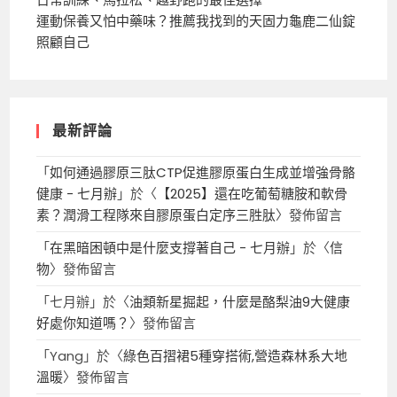
運動保養又怕中藥味？推薦我找到的天固力龜鹿二仙錠
照顧自己
最新評論
「
如何通過膠原三肽CTP促進膠原蛋白生成並增強骨骼
健康 - 七月辦
」於〈
【2025】還在吃葡萄糖胺和軟骨
素？潤滑工程隊來自膠原蛋白定序三胜肽
〉發佈留言
「
在黑暗困頓中是什麼支撐著自己 - 七月辦
」於〈
信
物
〉發佈留言
「
七月辦
」於〈
油類新星掘起，什麼是酪梨油9大健康
好處你知道嗎？
〉發佈留言
「
Yang
」於〈
綠色百摺裙5種穿搭術,營造森林系大地
溫暖
〉發佈留言