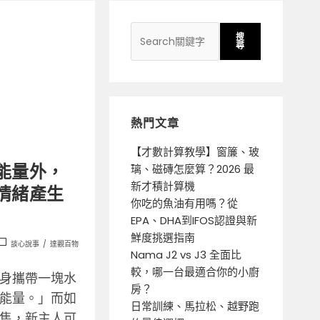
搜
尋
熱門文章
【才數計算教學】窗簾、玻
璃、磁磚怎麼算？2026 最
能量外，
新才積計算機
情緒產生
你吃的魚油有用嗎？從
EPA、DHA到IFOS認證與新
鮮度挑選指南
談心說事
/
達觀百物
Nama J2 vs J3 全面比
較，哪一台最適合你的小廚
身攜帶一塊水
房？
能量。」而如
日常訓練、馬拉松、越野跑
售，新主人可