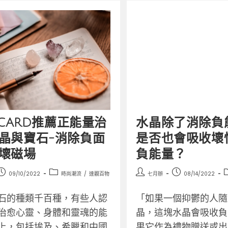
水晶除了消除負
DCARD推薦正能量治
是否也會吸收壞
晶與寶石-消除負面
負能量？
壞磁場
七月辦
08/14/2022
09/10/2022
時尚潮流
/
達觀百物
「如果一個抑鬱的人隨
石的種類千百種，有些人認
晶，這塊水晶會吸收負
治愈心靈、身體和靈魂的能
果它作為禮物贈送或出
上，包括埃及、希臘和中國