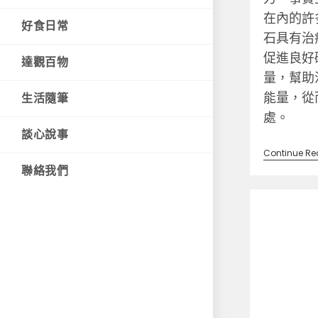
在內的許
好食日常
石具有治
促進良好
達觀百物
量，幫助
能量，從
生活隨筆
處。
談心說事
Continue Re
聯絡我們