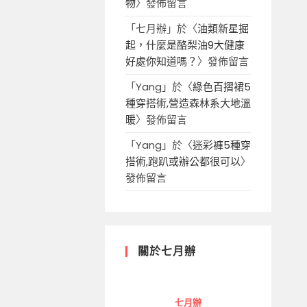
物
〉發佈留言
「
七月辦
」於〈
油類新星掘
起，什麼是酪梨油9大健康
好處你知道嗎？
〉發佈留言
「
Yang
」於〈
綠色百摺裙5
種穿搭術,營造森林系大地溫
暖
〉發佈留言
「
Yang
」於〈
迷彩褲5種穿
搭術,跑趴或辦公都很可以
〉
發佈留言
關於七月辦
七月辦