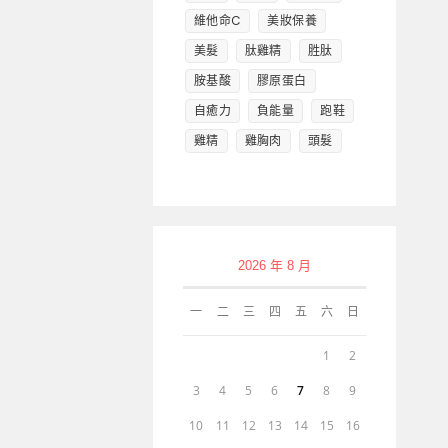
維他命C
美妝保養
美髮
肽雞精
胜肽
胺基酸
膠原蛋白
自癒力
負能量
跑鞋
雞精
雞胸肉
頭髮
2026 年 8 月
一
二
三
四
五
六
日
1
2
3
4
5
6
7
8
9
10
11
12
13
14
15
16