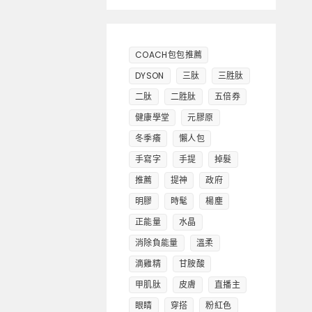
COACH包包推薦
DYSON
三肽
三胜肽
二肽
二胜肽
五倍券
健康學堂
元膠原
冬季癢
懶人包
手寫字
手提
掉髮
推薦
提神
政府
明膠
時髦
楊塵
正能量
水晶
消除負能量
溫柔
滴雞精
甘胺酸
甲肌肽
皮膚
直播主
眼睛
穿搭
粉紅色