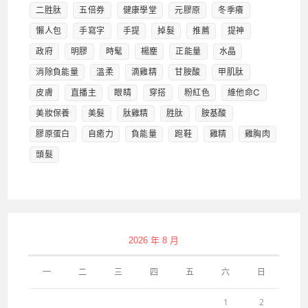
二胜肽
五倍券
健康學堂
元膠原
冬季癢
懶人包
手寫字
手提
掉髮
推薦
提神
政府
明膠
時髦
楊塵
正能量
水晶
消除負能量
溫柔
滴雞精
甘胺酸
甲肌肽
皮膚
直播主
眼睛
穿搭
粉紅色
維他命C
美妝保養
美髮
肽雞精
胜肽
胺基酸
膠原蛋白
自癒力
負能量
跑鞋
雞精
雞胸肉
頭髮
2026 年 8 月
一
二
三
四
五
六
日
1
2