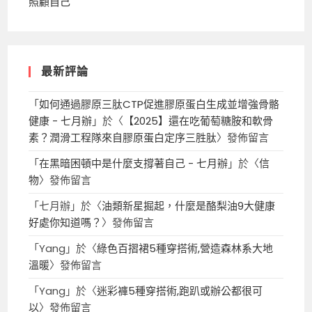
照顧自己
最新評論
「
如何通過膠原三肽CTP促進膠原蛋白生成並增強骨骼
健康 - 七月辦
」於〈
【2025】還在吃葡萄糖胺和軟骨
素？潤滑工程隊來自膠原蛋白定序三胜肽
〉發佈留言
「
在黑暗困頓中是什麼支撐著自己 - 七月辦
」於〈
信
物
〉發佈留言
「
七月辦
」於〈
油類新星掘起，什麼是酪梨油9大健康
好處你知道嗎？
〉發佈留言
「
Yang
」於〈
綠色百摺裙5種穿搭術,營造森林系大地
溫暖
〉發佈留言
「
Yang
」於〈
迷彩褲5種穿搭術,跑趴或辦公都很可
以
〉發佈留言