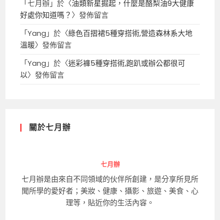
「
七月辦
」於〈
油類新星掘起，什麼是酪梨油9大健康
好處你知道嗎？
〉發佈留言
「
Yang
」於〈
綠色百摺裙5種穿搭術,營造森林系大地
溫暖
〉發佈留言
「
Yang
」於〈
迷彩褲5種穿搭術,跑趴或辦公都很可
以
〉發佈留言
關於七月辦
七月辦
七月辦是由來自不同領域的伙伴所創建，是分享所見所
聞所學的愛好者；美妝、健康、攝影、旅遊、美食、心
理等，貼近你的生活內容。