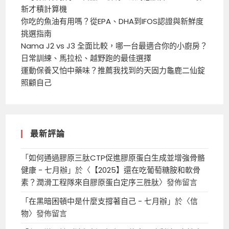
新才積計算機
你吃的魚油有用嗎？從EPA、DHA到IFOS認證與新鮮度
挑選指南
Nama J2 vs J3 全面比較，哪一台最適合你的小廚房？
日常訓練、馬拉松、越野跑的最佳選擇
運動保養又怕中藥味？推薦我找到的天固力龜鹿二仙錠
照顧自己
最新評論
「
如何通過膠原三肽CTP促進膠原蛋白生成並增強骨骼
健康 - 七月辦
」於〈
【2025】還在吃葡萄糖胺和軟骨
素？潤滑工程隊來自膠原蛋白定序三胜肽
〉發佈留言
「
在黑暗困頓中是什麼支撐著自己 - 七月辦
」於〈
信
物
〉發佈留言