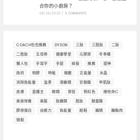
合你的小廚房？
08/26/2025
/
0 COMMENTS
COACH包包推薦
DYSON
三肽
三胜肽
二肽
二胜肽
五倍券
健康學堂
元膠原
冬季癢
懶人包
手寫字
手提
掉髮
推薦
提神
政府
明膠
時髦
楊塵
正能量
水晶
消除負能量
溫柔
滴雞精
甘胺酸
甲肌肽
皮膚
直播主
眼睛
穿搭
粉紅色
維他命C
美妝保養
美髮
肽雞精
胜肽
胺基酸
膠原蛋白
自癒力
負能量
跑鞋
雞精
雞胸肉
頭髮