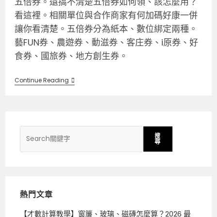
五倍券。還搞不清楚五倍券如何領、該怎麼用？
看這裡。相關單位與合作商家有何加碼好康一併
讓你看清楚。五倍券分為紙本、數位綁定兩種。
藝FUN券、農遊券、動滋券、客庄券、i原券、好
食券、國旅券、地方創生券。
Continue Reading
搜
尋
熱門文章
【才數計算教學】窗簾、玻璃、磁磚怎麼算？2026 最