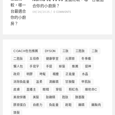
合你的小廚房？
08/26/2025
/
0 COMMENTS
COACH包包推薦
DYSON
三肽
三胜肽
二肽
二胜肽
五倍券
健康學堂
元膠原
冬季癢
懶人包
手寫字
手提
掉髮
推薦
提神
政府
明膠
時髦
楊塵
正能量
水晶
消除負能量
溫柔
滴雞精
甘胺酸
甲肌肽
皮膚
直播主
眼睛
穿搭
粉紅色
維他命C
美妝保養
美髮
肽雞精
胜肽
胺基酸
膠原蛋白
自癒力
負能量
跑鞋
雞精
雞胸肉
頭髮